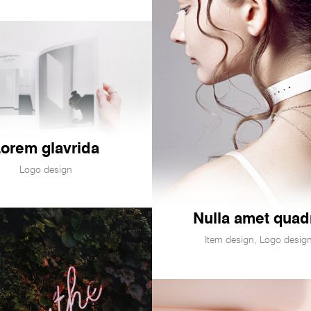
orem glavrida
Logo design
Nulla amet quad
Item design
,
Logo desig