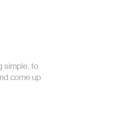
g simple, to
 and come up