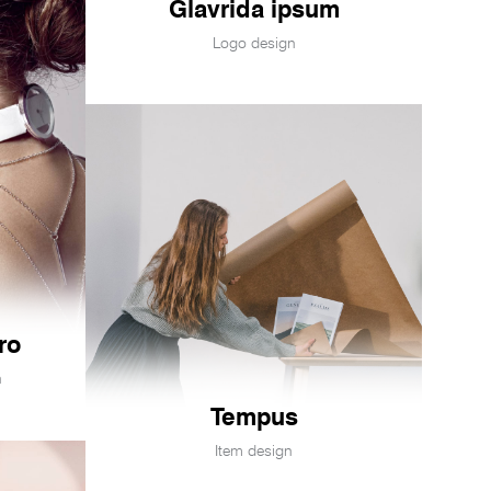
Glavrida ipsum
Logo design
ro
n
Tempus
Item design