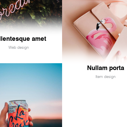
llentesque amet
Web design
Nullam porta
Item design