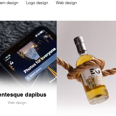
tem design
Logo design
Web design
entesque dapibus
Web design