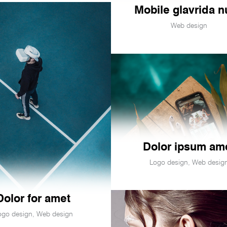
Mobile glavrida n
Web design
Dolor ipsum am
Logo design
,
Web desig
Dolor for amet
ogo design
,
Web design