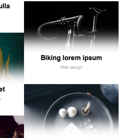
ulla
Biking lorem ipsum
Web design
et
n