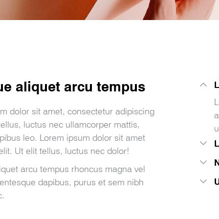
e aliquet arcu tempus
L
L
m dolor sit amet, consectetur adipiscing
a
t tellus, luctus nec ullamcorper mattis,
u
apibus leo. Lorem ipsum dolor sit amet
L
lit. Ut elit tellus, luctus nec dolor!
N
iquet arcu tempus rhoncus magna vel
U
llentesque dapibus, purus et sem nibh
c.