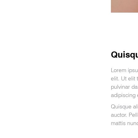
Quisqu
Lorem ipsu
elit. Ut eli
pulvinar d
adipiscing e
Quisque al
auctor. Pe
mattis nun