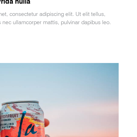
rida nulla
et, consectetur adipiscing elit. Ut elit tellus,
s nec ullamcorper mattis, pulvinar dapibus leo.