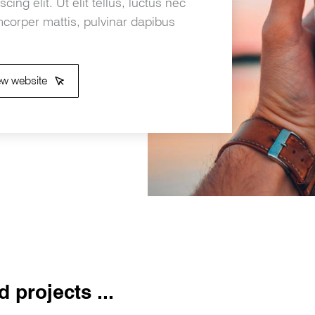
scing elit. Ut elit tellus, luctus nec
mcorper mattis, pulvinar dapibus
ew website
 projects ...