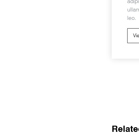
adipi
ulla
leo.
Vi
Related