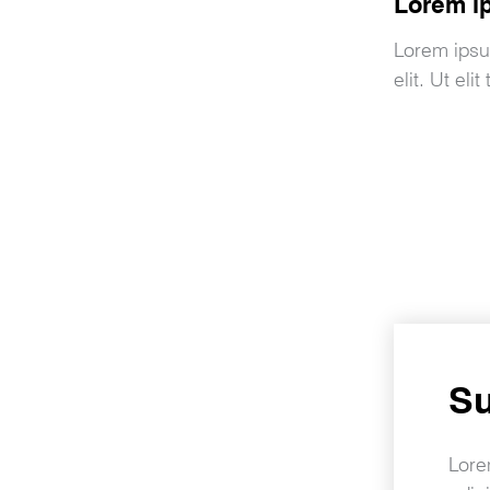
Lorem i
Lorem ipsu
elit. Ut eli
S
Lore