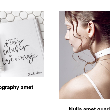
ography amet
Nulla amet quad