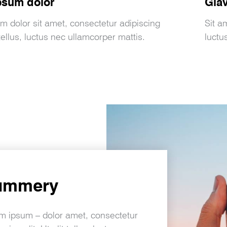
psum dolor
Glav
m dolor sit amet, consectetur adipiscing
Sit am
t tellus, luctus nec ullamcorper mattis.
luctu
ummery
m ipsum – dolor amet, consectetur