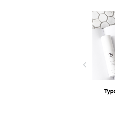
Class aptent taciti
Typ