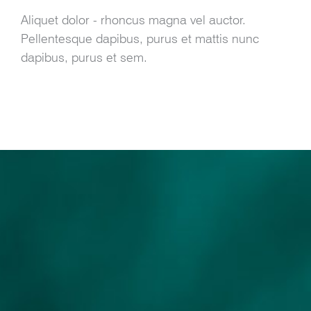
Aliquet dolor - rhoncus magna vel auctor.
Pellentesque dapibus, purus et mattis nunc
dapibus, purus et sem.