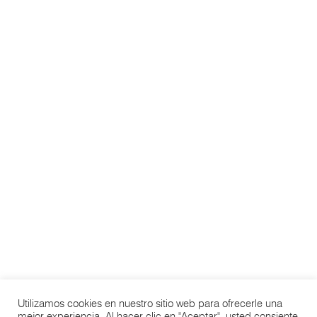
«
Nuestro sello de calidad no sólo reside en
nuestro espacio, los servicios que giran en
torno a nuestras instalaciones harán que
cualquier actividad sea cuidado al detalle.
«
MÉTODOS DE PAGO:
VISA | MASTERCARD | AMERICAN EXPRESS
WHATSAPP
|
LLAMADAS
|
CORREO
POLÍTICA DE PRIVACIDAD Y COOKIES.
Todos los derechos reservados 2026 © Winglass Automotive.
Utilizamos cookies en nuestro sitio web para ofrecerle una
mejor experiencia. Al hacer clic en "Aceptar", usted consiente